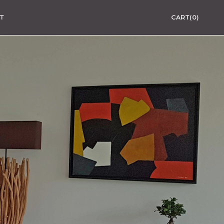
T
CART(0)