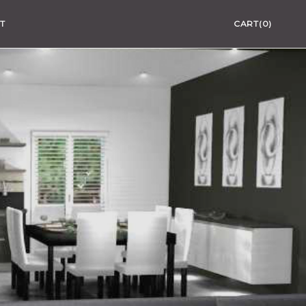
T
CART(0)