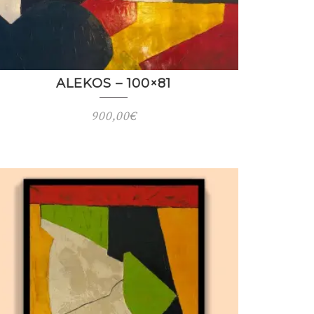
ALEKOS – 100×81
900,00
€