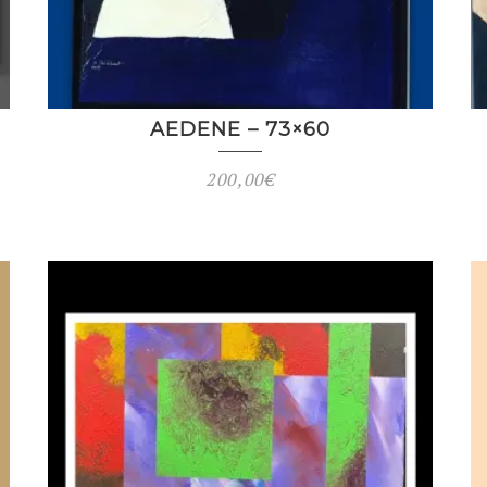
AEDENE – 73×60
200,00
€