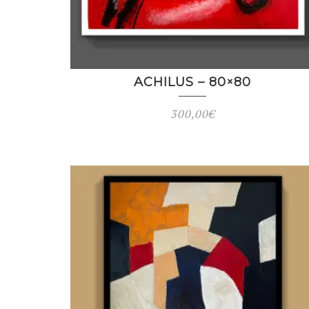
ACHILUS – 80×80
300,00
€