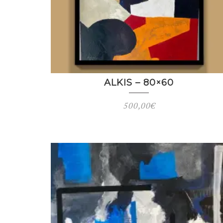
ALKIS – 80×60
500,00
€