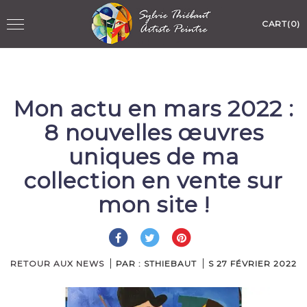
Skip
Toggle
CART(0)
to
navigation
content
Mon actu en mars 2022 :
8 nouvelles œuvres
uniques de ma
collection en vente sur
mon site !
RETOUR AUX NEWS
PAR : STHIEBAUT
S
27 FÉVRIER 2022