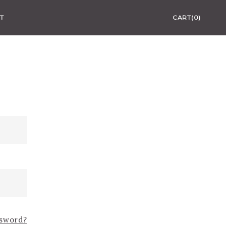
T
CART(0)
ssword?