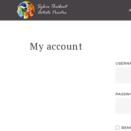
Skip
to
content
My account
USERN
PASS
REM