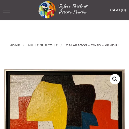
Skip
Toggle
CART(0)
to
navigation
content
HOME
HUILE SUR TOILE
GALAPAGOS – 73×60 – VENDU !