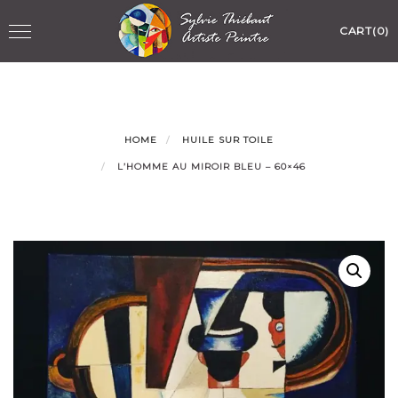
Skip
Toggle
CART(0)
to
navigation
content
HOME
HUILE SUR TOILE
L’HOMME AU MIROIR BLEU – 60×46