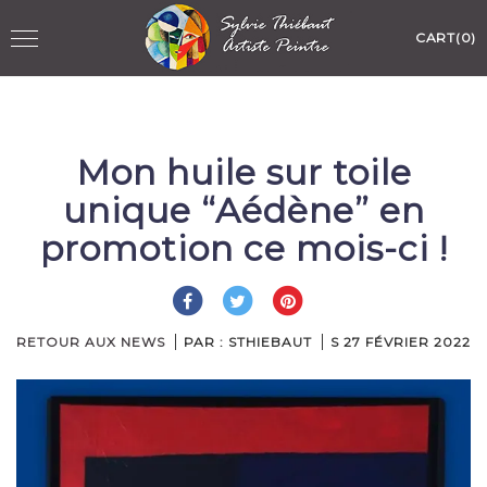
Skip
Toggle
CART(0)
to
navigation
content
Mon huile sur toile
unique “Aédène” en
promotion ce mois-ci !
RETOUR AUX NEWS
PAR : STHIEBAUT
S
27 FÉVRIER 2022