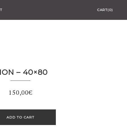
T
CART(0)
ION – 40×80
150,00
€
ADD TO CART