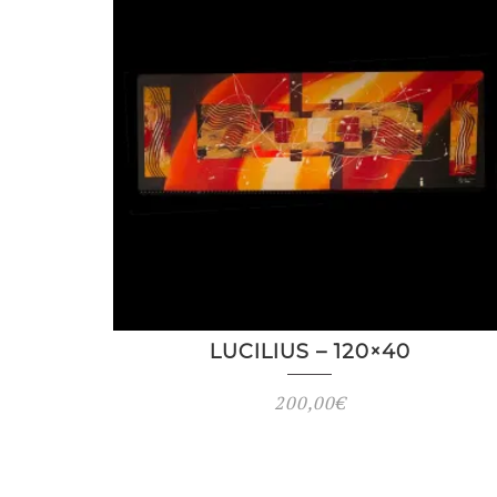
LUCILIUS – 120×40
200,00
€