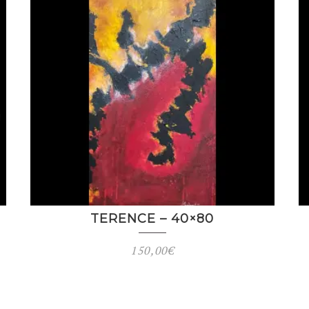
TERENCE – 40×80
150,00
€