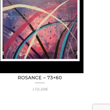
ROSANCE – 73×60
150,00
€