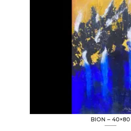
BION – 40×80