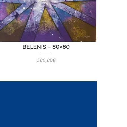
BELENIS – 80×80
300,00
€