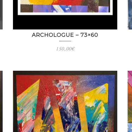
ARCHOLOGUE – 73×60
150,00
€