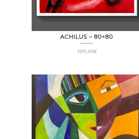
ACHILUS – 80×80
300,00
€