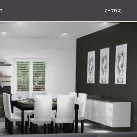
T
CART(0)