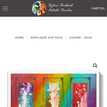
Skip
Toggle
CART(0)
to
navigation
content
HOME
ACRYLIQUE SUR TOILE
EVAGRE – 50×61