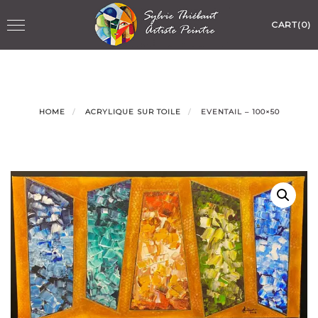
Skip
Toggle
CART(0)
to
navigation
content
HOME
ACRYLIQUE SUR TOILE
EVENTAIL – 100×50