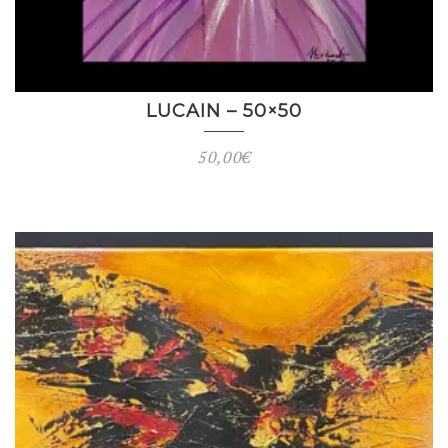
LUCAIN – 50×50
50,00
€