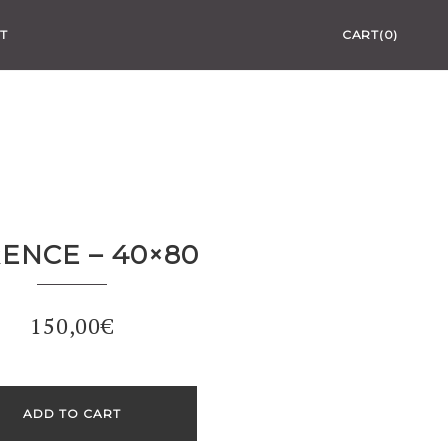
T
CART(0)
ENCE – 40×80
150,00
€
ADD TO CART