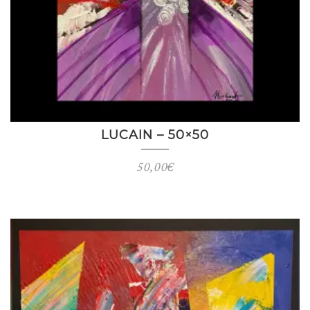
LUCAIN – 50×50
50,00
€