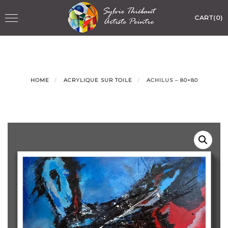
Skip
Toggle
CART(0)
to
navigation
content
HOME
ACRYLIQUE SUR TOILE
ACHILUS – 80×80